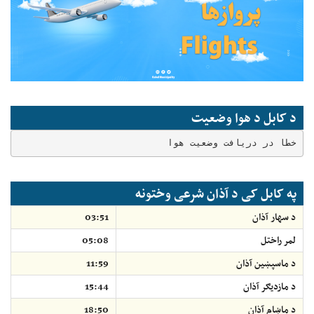
د کابل د هوا وضعیت
خطا در دریافت وضعیت هوا
په کابل کی د آذان شرعی وختونه
د سهار آذان
03:51
لمر راختل
05:08
د ماسپښين آذان
11:59
د مازديګر آذان
15:44
د ماښام آذان
18:50