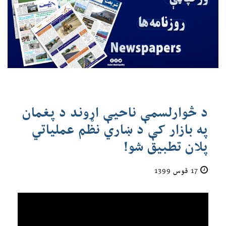
د څوارلسمې ناحیې اړوند د پغمان
په بازار کې د ښاري نظم عملیاتي
پلان تطبیق شو!
17 قوس 1399