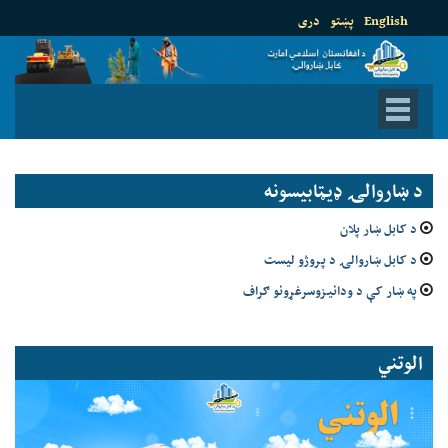
English
پښتو
دری
د ښاروالۍ ډيټابيسونه
د کابل ښار پلان
د کابل ښاروالۍ د پروژو لیست
په ښار کې د ودانیزوسرغړونو ګراف
الوتني