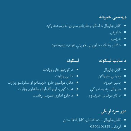
وروستی خبرونه
کابل ښاروال د لسګونو ښاریانو ستونزو ته رسېدنه وکړه
څلورنۍ
درېنۍ
د ګذر وکیلانو د ارزونې کمېټې غونډه ترسره شوه
د سایټ لینکونه
لینکونه
کابل ښاروال
د کورنیو چارو وزارت
پخواني ښاروالان
ماليي وزارت
پامير خپرونه
دكار، ټولنيزو چارو، شهيدانو او معلولينو وزارت
ښاروالۍ په رسنيو كې
4- د كرني، اوبو لګولو او مالداری وزارت
د كار موندني خبرتياوي
د چارو اداري عمومي رياست
موږ سره اړيكي
كابل ښاروالۍ، ده افغانان، کابل افغانستان
اړیکي: 0202101358