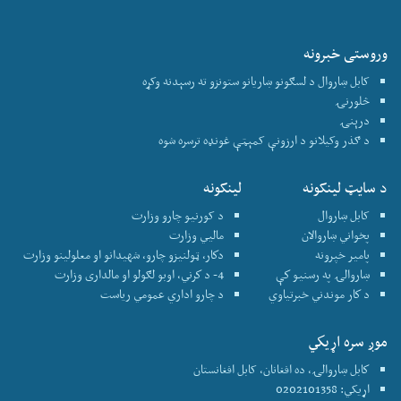
وروستی خبرونه
کابل ښاروال د لسګونو ښاریانو ستونزو ته رسېدنه وکړه
څلورنۍ
درېنۍ
د ګذر وکیلانو د ارزونې کمېټې غونډه ترسره شوه
د سایټ لینکونه
لینکونه
کابل ښاروال
د کورنیو چارو وزارت
پخواني ښاروالان
ماليي وزارت
پامير خپرونه
دكار، ټولنيزو چارو، شهيدانو او معلولينو وزارت
ښاروالۍ په رسنيو كې
4- د كرني، اوبو لګولو او مالداری وزارت
د كار موندني خبرتياوي
د چارو اداري عمومي رياست
موږ سره اړيكي
كابل ښاروالۍ، ده افغانان، کابل افغانستان
اړیکي: 0202101358