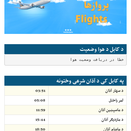
د کابل د هوا وضعیت
خطا در دریافت وضعیت هوا
په کابل کی د آذان شرعی وختونه
د سهار آذان
03:51
لمر راختل
05:08
د ماسپښين آذان
11:59
د مازديګر آذان
15:44
د ماښام آذان
18:50