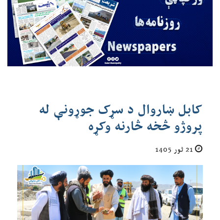
کابل ښاروال د سړک جوړونې له
پروژو څخه څارنه وکړه
21 ثور 1405