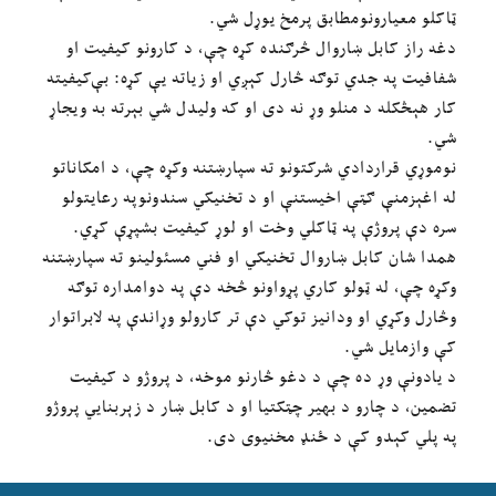
ټاکلو معیارونومطابق پرمخ یوړل شي.
دغه راز کابل ښاروال څرګنده کړه چې، د کارونو کیفیت او
شفافیت په جدي توګه څارل کېږي او زیاته یې کړه: بې‌کیفیته
کار هېڅکله د منلو وړ نه دی او که ولیدل شي بېرته به ویجاړ
شي.
نوموړي قراردادي شرکتونو ته سپارښتنه وکړه چې، د امکاناتو
له اغېزمنې ګټې اخیستنې او د تخنیکي سندونوپه رعایتولو
سره دې پروژې په ټاکلي وخت او لوړ کیفیت بشپړې کړي.
همدا شان کابل ښاروال تخنیکي او فني مسئولینو ته سپارښتنه
وکړه چې، له ټولو کاري پړواونو څخه دې په دوامداره توګه
وڅارل وکړي او ودانیز توکي دې تر کارولو وړاندې په لابراتوار
کې وازمایل شي.
د یادونې وړ ده چې د دغو څارنو موخه، د پروژو د کیفیت
تضمین، د چارو د بهیر چټکتیا او د کابل ښار د زېربنایي پروژو
په پلي کېدو کې د ځنډ مخنیوی دی.