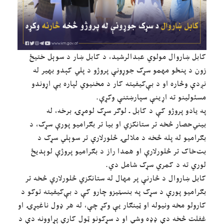
کابل ښاروال مولوي عبدالرشید، د کابل ښار د سوېل ختیځ
زون د پنځو مهمو سړک جوړونې پروژو د پلي کېدو بهیر له
نږدې وڅاره او د بې‌کیفیته کار د مخنیوي لپاره یې اړوندو
مسئولینو ته اړینې سپارښتنې وکړې.
په یادو پروژو کې د کابل ـ لوګر سړک لومړۍ برخه، له
بیني‌حصار څخه تر ستانکزي او بیا تر بګرامیو پورې سړک، د
بګرامیو له پله څخه د ملالۍ څلورلارې تر سوېلي سړک د
بت‌خاک تر څلورلارې او همدا راز د بګرامیو پروژې لوېدیځ
لوري ته د کمري سړک شامل دي.
کابل ښاروال د څارنې پر مهال له ستانکزي څلورلارې څخه تر
بګرامیو پورې د سړک په بنسټیزو چارو کې د بې‌کیفیته توکو د
کارولو مخه ونیوله او ټینګار یې وکړ چې، له هر ډول ناغیړۍ او
غفلت څخه دې ډډه وشي او د سړکونو ټول کاري پړاوونه دې د