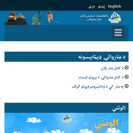
English
پښتو
دری
د ښاروالۍ ډيټابيسونه
د کابل ښار پلان
د کابل ښاروالۍ د پروژو لیست
په ښار کې د ودانیزوسرغړونو ګراف
الوتني