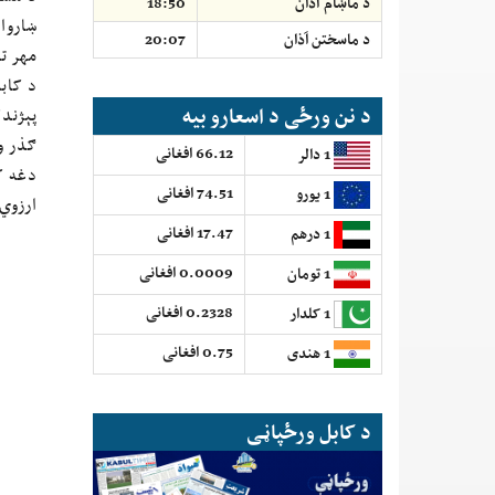
د ماښام آذان
18:50
ښاروا
د ماسختن اَذان
20:07
مهر تر
د کابل
د نن ورځی د اسعارو بیه
پېژند
ګذر و
66.12 افغانی
1 دالر
دغه ک
74.51 افغانی
1 یورو
ارزوي
17.47 افغانی
1 درهم
0.0009 افغانی
1 تومان
0.2328 افغانی
1 کلدار
0.75 افغانی
1 هندی
د کابل ورځپاڼی