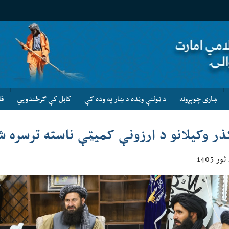
ښاری چوپړونه
د ټولنې وڼده د ښار په وده کې
كابل كې ګرځندويي
قا
ذر وکیلانو د ارزونې کمیټې ناسته ترسره ش