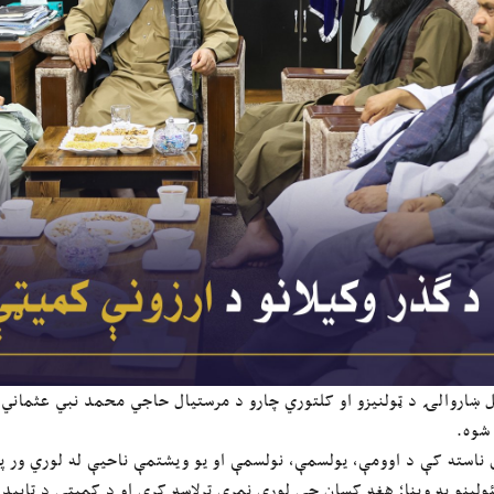
ل ښاروالۍ د ټولنیزو او کلتوري چارو د مرستیال حاجي محمد نبي عثماني 
 شوه.
 ناسته کې د اوومې، یولسمې، نولسمې او یو ویشتمې ناحیې له لوري ور پ
ولینو په وینا؛ هغه کسان چې لوړې نمرې ترلاسه کړې او د کمېټې د تایید 