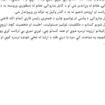
لۍ مقام ته وړاندیز شي او د کابل ښاروالۍ مقام له منظورۍ وروسته به د
لاسه او اړوندو ناحیو ته به د ګذر وکیل په توګه ور وپېژندل شي.
 ښاروالۍ د ولسي او ټولنیزو چارو د همغږۍ رئیس قاري انعام الله قاضي 
ل شویو کسانو د مکلفیت، ټولنیز مسئولیت، اهلیت او شخصیت کچه ارزوي. د 
کیلانو ارزونه ترسره شوې او هغه کسانو چې، لوړې نمرې یې ترلاسه کړې و
میټه په میاشت کې دوه یا درې ځله د اړتیا له مخې غونډه ترسره کوي او
.