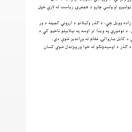
 ټولنیزو او ولسي چارو د همغږۍ ریاست له لارې خپل
زاده وویل چې، د ګذر وکیلانو د ارزونې کمېټه د ور
نوموړي په وینا؛ تر اوسه په بېلابېلو ناحیو کې د
ي د کابل ښاروالۍ مقام ته وړاندیز شوي دي.
 د ګذر د اوسېدونکو له خوا ورپېژندل شوي کسان