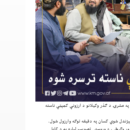
په مشرۍ د ګذر وکیلانو د ارزونې کمېټې ناسته
ېژندل شوي کسان په دقیقه توګه وارزول شول.
وړ وګرځي، د وروستي تصویب لپاره به د کابل