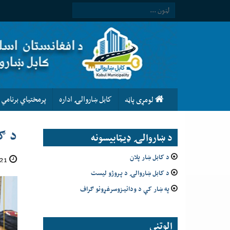
كابل ښاروالۍ اداره
پرمختیاي برنامي
لومړى پاڼه
د ګ
د ښاروالۍ ډيټابيسونه
د کابل ښار پلان
21 ثور 1405
د کابل ښاروالۍ د پروژو لیست
په ښار کې د ودانیزوسرغړونو ګراف
الوتني