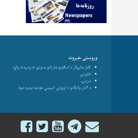
وروستی خبرونه
کابل ښاروال د لسګونو ښاریانو ستونزو ته رسېدنه وکړه
څلورنۍ
درېنۍ
د ګذر وکیلانو د ارزونې کمېټې غونډه ترسره شوه