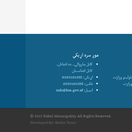
موږ سره اړيكي
كابل ښاروالۍ، ده افغانان،
کابل افغانستان
علولينو وزارت
اړیکي: 0202101358
فکس: 0202101358
ایمیل:
info@km.gov.af
© 2017 Kabul Municipality All Rights Reserved.
Developed By:
Bashir Noori