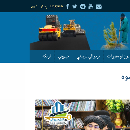
English
پښتو
دری
نون او مقررات
نړيوالي مرستې
خپروني
اړيكه
وه