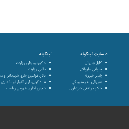
د سایټ لینکونه
لینکونه
کابل ښاروال
د کورنیو چارو وزارت
پخواني ښاروالان
ماليي وزارت
پامير خپرونه
دكار، ټولنيزو چارو، شهيدانو او م
ښاروالۍ په رسنيو كې
4- د كرني، اوبو لګولو او مالداری وزارت
د كار موندني خبرتياوي
د چارو اداري عمومي رياست