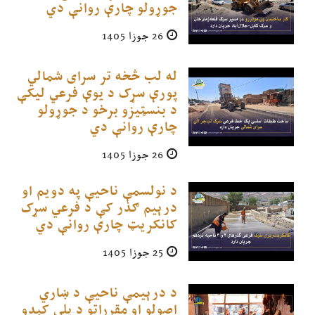
جوړولو چارې روانې دي
26 جوزا 1405
له لب څخه تر سرای شمالي
پورې سړک د یوې فرعي لیکې
د بنسټیزو برخو د جوړولو
چارې روانې دي
26 جوزا 1405
د نولسمې ناحیې په دویم او
درېیم ګذر کې د فرعي سړک
کانکریټ چارې روانې دي
25 جوزا 1405
د درېیمې ناحیې د ښاري
اصولو او مقرراتو د پلي کېدو