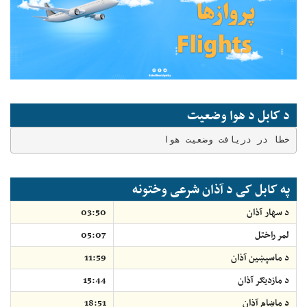
د کابل د هوا وضعیت
خطا در دریافت وضعیت هوا
په کابل کی د آذان شرعی وختونه
د سهار آذان
03:50
لمر راختل
05:07
د ماسپښين آذان
11:59
د مازديګر آذان
15:44
د ماښام آذان
18:51