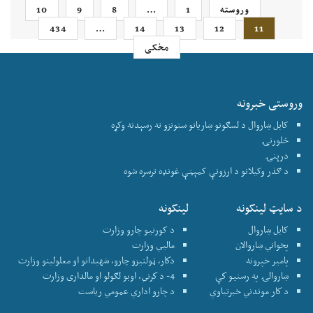
وروسته
1
…
8
9
10
434
…
14
13
12
11
مخکی
وروستی خبرونه
کابل ښاروال د لسګونو ښاریانو ستونزو ته رسېدنه وکړه
څلورنۍ
درېنۍ
د ګذر وکیلانو د ارزونې کمېټې غونډه ترسره شوه
د سایټ لینکونه
لینکونه
کابل ښاروال
د کورنیو چارو وزارت
پخواني ښاروالان
ماليي وزارت
پامير خپرونه
دكار، ټولنيزو چارو، شهيدانو او معلولينو وزارت
ښاروالۍ په رسنيو كې
4- د كرني، اوبو لګولو او مالداری وزارت
د كار موندني خبرتياوي
د چارو اداري عمومي رياست