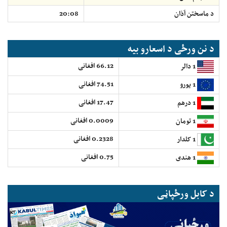
د ماسختن اَذان
20:08
د نن ورځی د اسعارو بیه
66.12 افغانی
1 دالر
74.51 افغانی
1 یورو
17.47 افغانی
1 درهم
0.0009 افغانی
1 تومان
0.2328 افغانی
1 کلدار
0.75 افغانی
1 هندی
د کابل ورځپاڼی