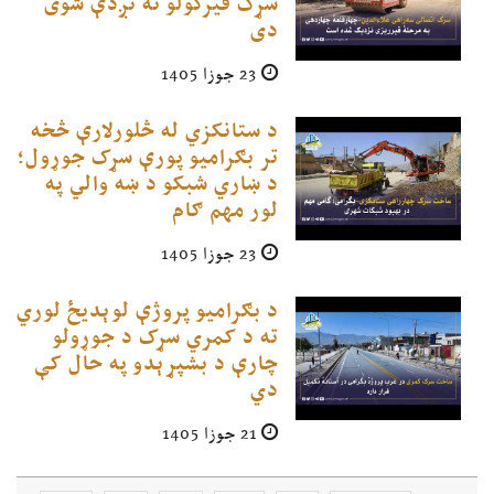
سړک قیرکولو ته نږدې شوی
دی
23 جوزا 1405
د ستانکزي له څلورلارې څخه
تر بګراميو پورې سړک جوړول؛
د ښاري شبکو د ښه والي په
لور مهم ګام
23 جوزا 1405
د بګرامیو پروژې لوېدیځ لوري
ته د کمري سړک د جوړولو
چارې د بشپړېدو په حال کې
دي
21 جوزا 1405