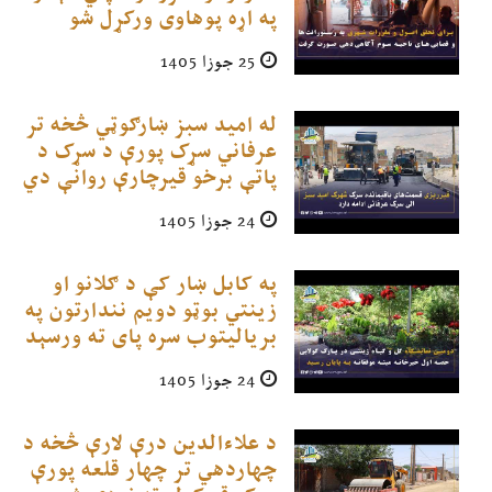
په اړه پوهاوی ورکړل شو
25 جوزا 1405
له امید سبز ښارګوټي څخه تر
عرفاني سړک پورې د سړک د
پاتې برخو قیرچارې روانې دي
24 جوزا 1405
په کابل ښار کې د ګلانو او
زینتي بوټو دویم نندارتون په
بریالیتوب سره پای ته ورسېد
24 جوزا 1405
د علاءالدین درې لارې څخه د
چهاردهي تر چهار قلعه پورې