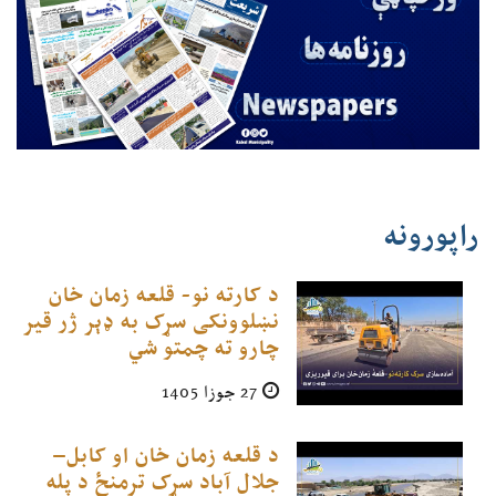
راپورونه
د کارته نو- قلعه زمان خان
نښلوونکی سړک به ډېر ژر قیر
چارو ته چمتو شي
27 جوزا 1405
د قلعه زمان خان او کابل–
جلال آباد سړک ترمنځ د پله