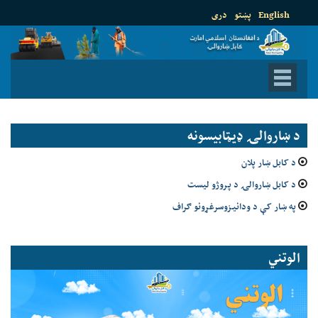
English
پښتو
دری
د ښاروالۍ ډيټابيسونه
د کابل ښار پلان
د کابل ښاروالۍ د پروژو لیست
په ښار کې د ودانیزوسرغړونو ګراف
الوتني