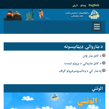
English
پښتو
دری
د ښاروالۍ ډيټابيسونه
د کابل ښار پلان
د کابل ښاروالۍ د پروژو لیست
په ښار کې د ودانیزوسرغړونو ګراف
الوتني