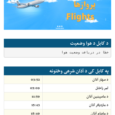
د کابل د هوا وضعیت
خطا در دریافت وضعیت هوا
په کابل کی د آذان شرعی وختونه
د سهار آذان
03:52
لمر راختل
05:09
د ماسپښين آذان
11:59
د مازديګر آذان
15:43
د ماښام آذان
18:49