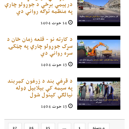
درېیمې برخې د جوړولو چارې
په منظمه توګه روانې دي
14 حوت 1404
د کارته نو - قلعه زمان خان د
سړک جوړولو چارې په چټکۍ
سره روانې دي
13 حوت 1404
د قرغې بند د زرغون کمربند
په سیمه کې بېلابېل ډوله
نیالګي کېنول شول
13 حوت 1404
وروسته
1
…
25
26
27