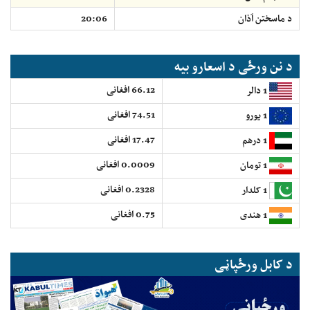
د ماسختن اَذان
20:06
د نن ورځی د اسعارو بیه
66.12 افغانی
1 دالر
74.51 افغانی
1 یورو
17.47 افغانی
1 درهم
0.0009 افغانی
1 تومان
0.2328 افغانی
1 کلدار
0.75 افغانی
1 هندی
د کابل ورځپاڼی