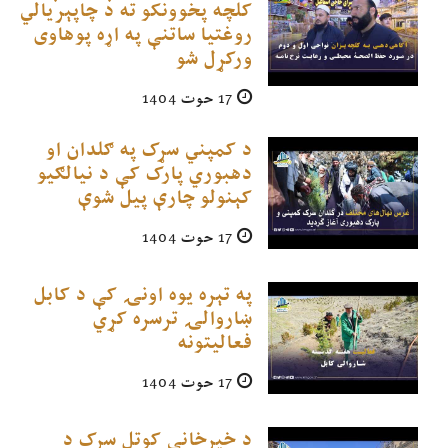
کلچه پخوونکو ته د چاپېریالي
روغتیا ساتنې په اړه پوهاوی
ورکړل شو
17 حوت 1404
د کمپني سړک په ګلدان او
دهبوري پارک کې د نیالګيو
کېنولو چارې پیل شوې
17 حوت 1404
په تېره یوه اونۍ کې د کابل
ښاروالۍ ترسره کړي
فعالیتونه
17 حوت 1404
د خیرخانې کوتل سړک د