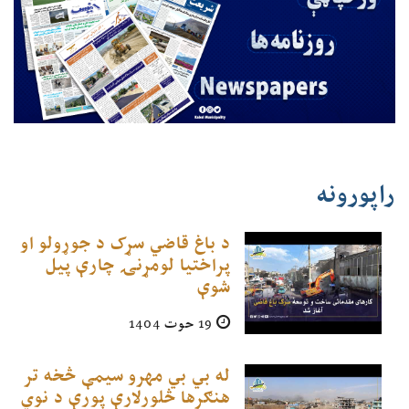
راپورونه
د باغ قاضي سړک د جوړولو او
پراختیا لومړنۍ چارې پیل
شوې
19 حوت 1404
له بي بي مهرو سیمې څخه تر
هنګرها څلورلارې پورې د نوي