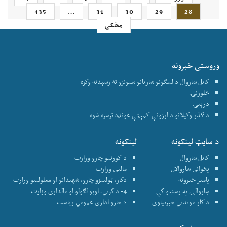
435
…
31
30
29
28
مخکی
وروستی خبرونه
کابل ښاروال د لسګونو ښاریانو ستونزو ته رسېدنه وکړه
څلورنۍ
درېنۍ
د ګذر وکیلانو د ارزونې کمېټې غونډه ترسره شوه
د سایټ لینکونه
لینکونه
کابل ښاروال
د کورنیو چارو وزارت
پخواني ښاروالان
ماليي وزارت
پامير خپرونه
دكار، ټولنيزو چارو، شهيدانو او معلولينو وزارت
ښاروالۍ په رسنيو كې
4- د كرني، اوبو لګولو او مالداری وزارت
د كار موندني خبرتياوي
د چارو اداري عمومي رياست