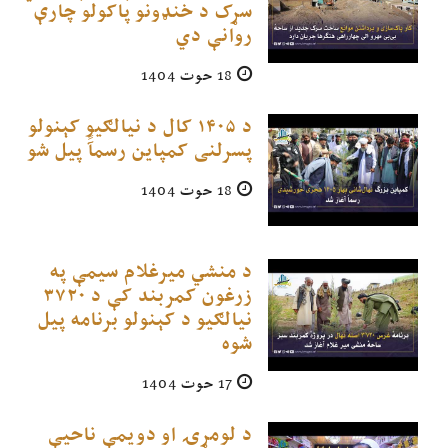
سړک د خنډونو پاکولو چارې
روانې دي
18 حوت 1404
د ۱۴۰۵ کال د نیالګیو کېنولو
پسرلنی کمپاین رسمآً پیل شو
18 حوت 1404
د منشي میرغلام سیمې په
زرغون کمربند کې د ۳۷۲۰
نیالګیو د کېنولو برنامه پیل
شوه
17 حوت 1404
د لومړۍ او دویمې ناحیې